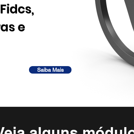
Fidcs,
ras e
Saiba Mais
Veja alguns módul