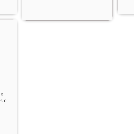
de
s e