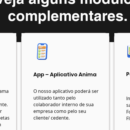
complementares.
P
App – Aplicativo Anima
gama
O nosso aplicativo poderá ser
utilizado tanto pelo
I
nte.
colaborador interno de sua
s
r
empresa como pelo seu
F
metas
cliente
/ cedente.
F
m