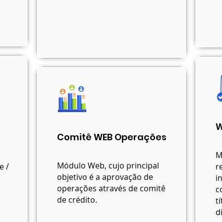
W
Comitê WEB Operações
M
Módulo Web, cujo principal
e /
r
objetivo é a aprovação de
i
operações através de comitê
c
de crédito.
t
di